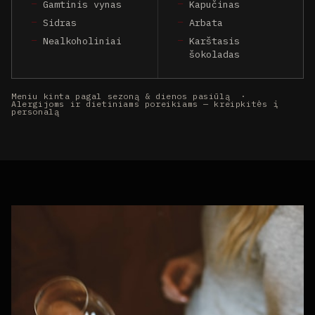
Gamtinis vynas
Kapučinas
Sidras
Arbata
Nealkoholiniai
Karštasis
šokoladas
Meniu kinta pagal sezoną & dienos pasiūlą ·
Alergijoms ir dietiniams poreikiams — kreipkitės į
personalą