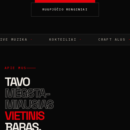
RUGPJŪČIO RENGINIAI
ZIKA
·
KOKTEILIAI
·
CRAFT ALUS
·
APIE MUS
TAVO
MĖGSTA-
MIAUSIAS
VIETINIS
BARAS.