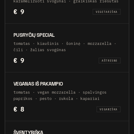
karamelizuoti svogūnai · graikiškas riešutas
€ 9
VEGETARIŠKA
PUSRYČIŲ SPECIAL
tomatas · kiaušinis · šoninė · mozzarella ·
čili · žalias svogūnas
€ 9
AŠTRESNĖ
VEGANAS IŠ PAKAMPIO
tomatas · vegan mozzarella · spalvingos
paprikos · pesto · rukola · kapariai
€ 8
VEGANIŠKA
ŠVENTYBIŠKA