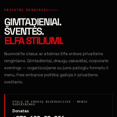
PRIVATŪS RENGINIAI
GIMTADIENIAI.
ŠVENTĖS.
ELFA STILIUMI.
Nuomokite stalus ar atskiras Elfa erdves privatiems
renginiams. Gimtadieniai, draugų vakarėliai, corporate
evenings — organizuojame su jums patogiu formatu ir
menu. Free entrance politika galioja ir privatiems
svečiams.
STALŲ IR ERDVIŲ REZERVACIJOS · MENIU
SUDERINIMAS
Donatas