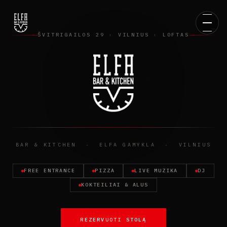
NUOMA
NARYSTĖ
ŠVITRIGAILOS 29 · VILNIUS · LOFTAS
GARBĖS SIENA
KONTAKTAI
BAR & KITCHEN · ELFA GAMYKLA · VILNIUS
FREE ENTRANCE
PIZZA
LIVE MUZIKA
DJ
KOKTEILIAI & ALUS
REZERVUOTI STOLĄ