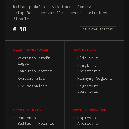
baltas padažas · vištiena · šoninė ·
jalapeños · mozzarella · medus · citrinos
žievelė
€ 10
SALDŽIAI AŠTRIAI
ALUS KRANIKUOSE
KOKTEILIAI
Vietinis craft
Elfa Sour
lager
Gamyklos
Tamsusis porter
Spritzeris
Kviečių alus
Kaimynų Negroni
IPA sezoninis
Signature
sezoninis
VYNAS & KITA
KARŠTI GĖRIMAI
Raudonas ·
Espresso ·
Baltas · Rožinis
Americano