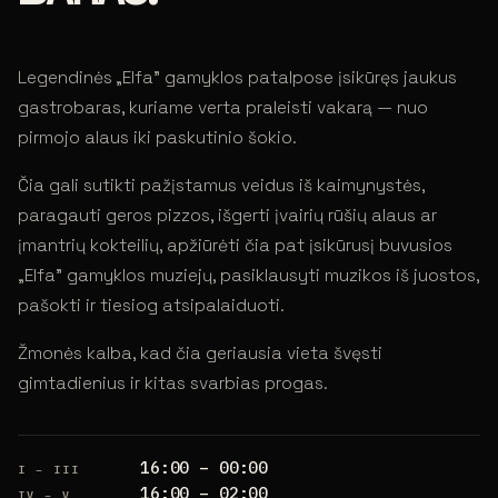
Legendinės „Elfa" gamyklos patalpose įsikūręs jaukus
gastrobaras, kuriame verta praleisti vakarą — nuo
pirmojo alaus iki paskutinio šokio.
Čia gali sutikti pažįstamus veidus iš kaimynystės,
paragauti geros pizzos, išgerti įvairių rūšių alaus ar
įmantrių kokteilių, apžiūrėti čia pat įsikūrusį buvusios
„Elfa" gamyklos muziejų, pasiklausyti muzikos iš juostos,
pašokti ir tiesiog atsipalaiduoti.
Žmonės kalba, kad čia geriausia vieta švęsti
gimtadienius ir kitas svarbias progas.
16:00 – 00:00
I – III
16:00 – 02:00
IV – V