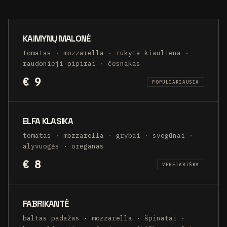
KAIMYNŲ MALONĖ
tomatas · mozzarella · rūkyta kiauliena ·
raudonieji pipirai · česnakas
€ 9
POPULIARIAUSIA
ELFA KLASIKA
tomatas · mozzarella · grybai · svogūnai ·
alyvuogės · oreganas
€ 8
VEGETARIŠKA
FABRIKANTĖ
baltas padažas · mozzarella · špinatai ·