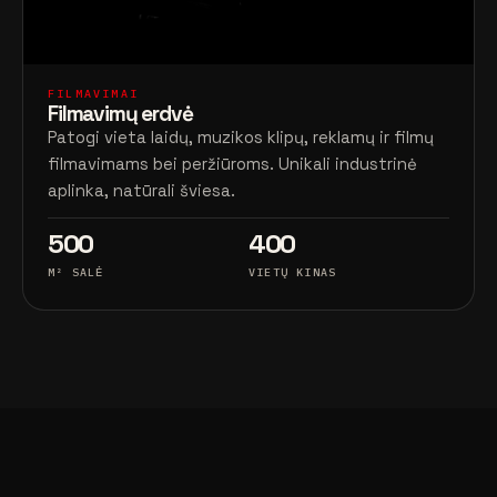
FILMAVIMAI
Filmavimų erdvė
Patogi vieta laidų, muzikos klipų, reklamų ir filmų
filmavimams bei peržiūroms. Unikali industrinė
aplinka, natūrali šviesa.
500
400
M² SALĖ
VIETŲ KINAS