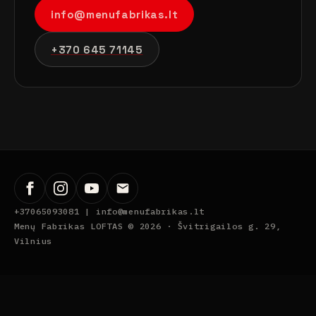
info@menufabrikas.lt
+370 645 71145
+37065093081 |
info@menufabrikas.lt
Menų Fabrikas LOFTAS © 2026 ·
Švitrigailos g. 29,
Vilnius