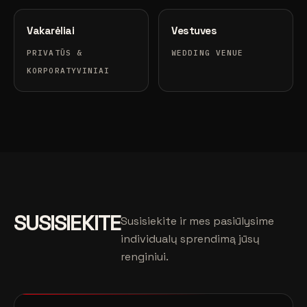
Vakarėliai
Vestuves
PRIVATŪS &
WEDDING VENUE
KORPORATYVINIAI
SUSISIEKITE
Susisiekite ir mes pasiūlysime
individualų sprendimą jūsų
renginiui.