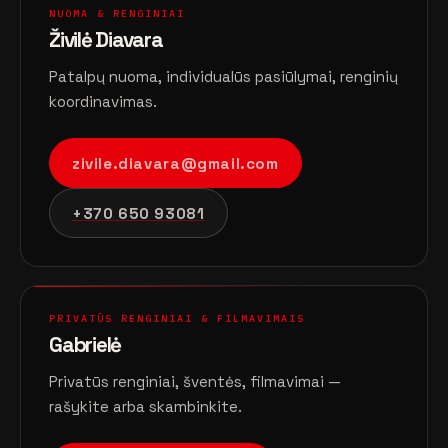
NUOMA & RENGINIAI
Živilė Diavara
Patalpų nuoma, individualūs pasiūlymai, renginių
koordinavimas.
zivile.diavara@gmail.com
+370 650 93081
PRIVATŪS RENGINIAI & FILMAVIMAIS
Gabrielė
Privatūs renginiai, šventės, filmavimai —
rašykite arba skambinkite.