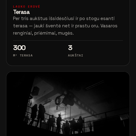
LAUKO ERDVĖ
Terasa
Per tris aukštus išsidėsčiusi ir po stogu esanti
terasa — jauki šventė net ir prastu oru. Vasaros
renginiai, priėmimai, mugės.
300
3
M² TERASA
AUKŠTAI