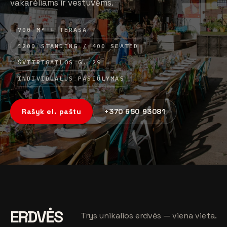
vakarėliams ir vestuvėms.
700 M² + TERASA
1200 STANDING / 400 SEATED
ŠVITRIGAILOS G. 29
INDIVIDUALUS PASIŪLYMAS
Rašyk el. paštu
+370 650 93081
ERDVĖS
Trys unikalios erdvės — viena vieta.