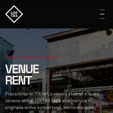
PATALPŲ NUOMA VILNIUJE
VENUE
RENT
Prasiplėtęs iki 700 m², o vasarą atvėręs ir lauko
terasos erdvę, LOFTAS tapo alternatyvia ir
originalia erdve koncertams, konferencijoms,