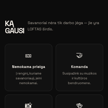
KĄ
Savanoriai nėra tik darbo jėga — jie yra
GAUSI
LOFTAS širdis.
🎫
🤝
Nemokama prieiga
Komanda
Į renginį, kuriame
Susipažink su muzikos
savanoriauji, įeini
ir kultūros
nemokamai.
bendruomene.
📸
🍻