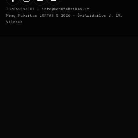
+37065093081 |
info@menufabrikas.lt
Menų Fabrikas LOFTAS © 2026 ·
Švitrigailos g. 29,
Vilnius