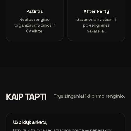
Patirtis
After Party
Realios renginio
Savanoriai kviečiami į
organizavimo žinios ir
po-renginines
CV eilutė.
vakarėliai.
KAIP TAPTI
Trys žingsniai iki pirmo renginio.
Užpildyk anketą
Užpildyk trumpą registracijos formą — papasakok